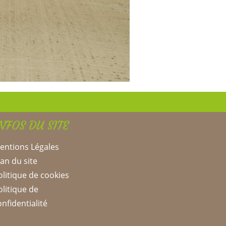
NFOS DU SITE
entions Légales
lan du site
olitique de cookies
olitique de
onfidentialité