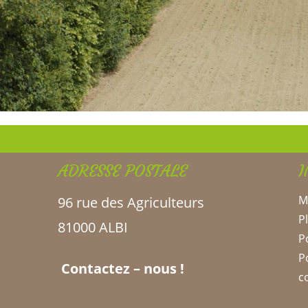
ADRESSE POSTALE
I
M
96 rue des Agriculteurs
P
81000 ALBI
P
dredi
P
Contactez – nous !
c